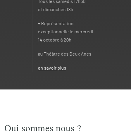
Tous les samedis 17h30
et dimanches 18h
+
Représentation
exceptionnelle le mercredi
14 octobre à 20h
au Théâtre des Deux Anes
en savoir plus
Qui sommes nous ?