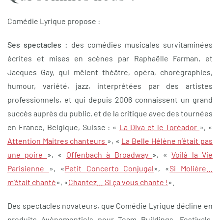
Comédie Lyrique propose :
Ses spectacles :
des comédies musicales survitaminées
écrites et mises en scènes par Raphaëlle Farman, et
Jacques Gay, qui mêlent théâtre, opéra, chorégraphies,
humour, variété, jazz, interprétées par des artistes
professionnels, et qui depuis 2006 connaissent un grand
succès auprès du public, et de la critique avec des tournées
en France, Belgique, Suisse : «
La Diva et le Toréador
», «
Attention Maitres chanteurs
», «
La Belle Hélène n’était pas
une poire
», «
Offenbach à Broadway
», «
Voilà la Vie
Parisienne
», «
Petit Concerto Conjugal
», «
Si Molière…
m’était chanté
», «
Chantez… Si ça vous chante !
».
Des spectacles novateurs, que Comédie Lyrique décline en
produits évènementiels pour Team Buildings, Festivals,