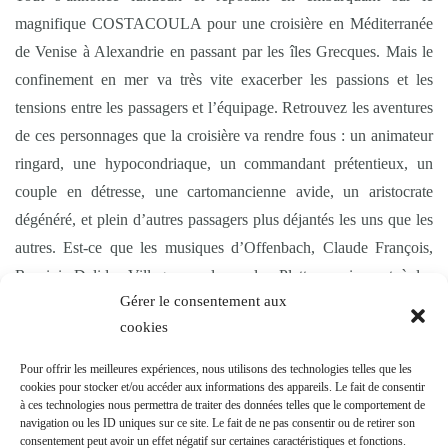
magnifique COSTACOULA pour une croisière en Méditerranée
de Venise à Alexandrie en passant par les îles Grecques. Mais le
confinement en mer va très vite exacerber les passions et les
tensions entre les passagers et l’équipage. Retrouvez les aventures
de ces personnages que la croisière va rendre fous : un animateur
ringard, une hypocondriaque, un commandant prétentieux, un
couple en détresse, une cartomancienne avide, un aristocrate
dégénéré, et plein d’autres passagers plus déjantés les uns que les
autres. Est-ce que les musiques d’Offenbach, Claude François,
Rossini, Dalida, Village people ou les Platters arriveront à les
Gérer le consentement aux
calmer ? Pas certain…….
cookies
Pour offrir les meilleures expériences, nous utilisons des technologies telles que les
cookies pour stocker et/ou accéder aux informations des appareils. Le fait de consentir
à ces technologies nous permettra de traiter des données telles que le comportement de
Pour voir nos spectacles dans votre ville,
contactez-nous
navigation ou les ID uniques sur ce site. Le fait de ne pas consentir ou de retirer son
consentement peut avoir un effet négatif sur certaines caractéristiques et fonctions.